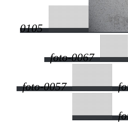
0105
foto-0067
foto-0057
fo
fo