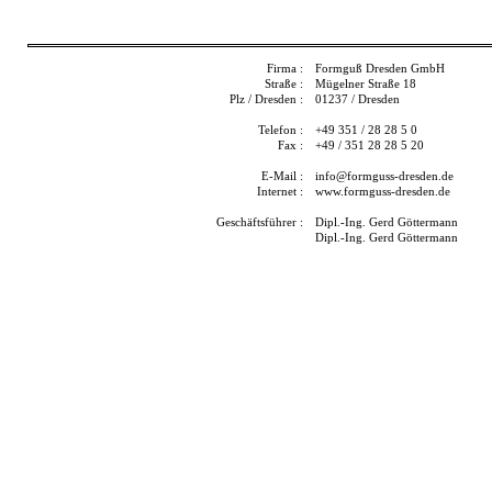
Firma :
Formguß Dresden GmbH
Straße :
Mügelner Straße 18
Plz / Dresden :
01237 / Dresden
Telefon :
+49 351 / 28 28 5 0
Fax :
+49 / 351 28 28 5 20
E-Mail :
info@formguss-dresden.de
Internet :
www.formguss-dresden.de
Geschäftsführer :
Dipl.-Ing. Gerd Göttermann
Dipl.-Ing. Gerd Göttermann